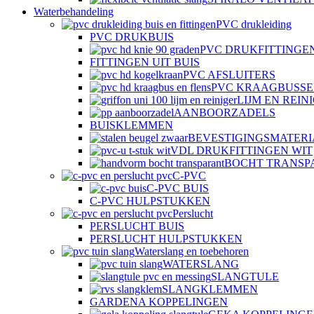
Waterbehandeling
PVC drukleiding
PVC DRUKBUIS
PVC DRUKFITTINGE
FITTINGEN UIT BUIS
PVC AFSLUITERS
PVC KRAAGBUSSE
LIJM EN REIN
AANBOORZADELS
BUISKLEMMEN
BEVESTIGINGSMATER
VDL DRUKFITTINGEN WIT
BOCHT TRANSP
C-PVC
C-PVC BUIS
C-PVC HULPSTUKKEN
Perslucht
PERSLUCHT BUIS
PERSLUCHT HULPSTUKKEN
Waterslang en toebehoren
WATERSLANG
SLANGTULE
SLANGKLEMMEN
GARDENA KOPPELINGEN