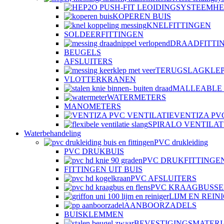
HE
KOPEREN BUIS
KNELFITTINGEN
SOLDEERFITTINGEN
DRAADFITTI
BEUGELS
AFSLUITERS
TERUGSLAGKLE
VLOTTERKRANEN
MALLEABLE 
WATERMETERS
MANOMETERS
VENTIZA PV
SPIRALO VENTILAT
Waterbehandeling
PVC drukleiding
PVC DRUKBUIS
PVC DRUKFITTINGE
FITTINGEN UIT BUIS
PVC AFSLUITERS
PVC KRAAGBUSSE
LIJM EN REIN
AANBOORZADELS
BUISKLEMMEN
BEVESTIGINGSMATER