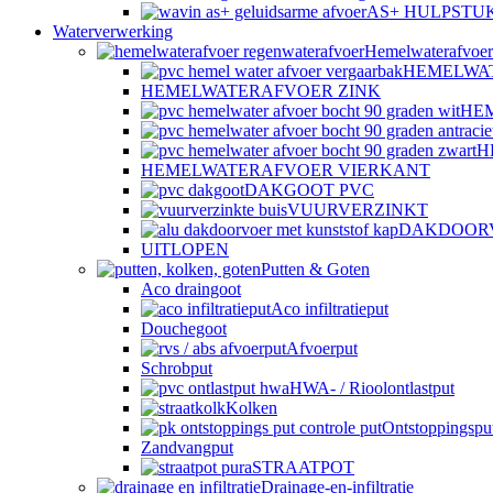
AS+ HULPSTU
Waterverwerking
Hemelwaterafvoer
HEMELWA
HEMELWATERAFVOER ZINK
HE
H
HEMELWATERAFVOER VIERKANT
DAKGOOT PVC
VUURVERZINKT
DAKDOOR
UITLOPEN
Putten & Goten
Aco draingoot
Aco infiltratieput
Douchegoot
Afvoerput
Schrobput
HWA- / Rioolontlastput
Kolken
Ontstoppingspu
Zandvangput
STRAATPOT
Drainage-en-infiltratie