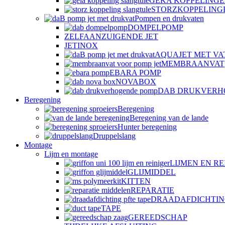
GEKA KOPPELING
STORZKOPPELING
Pompen en drukvaten
DOMPELPOMP
ZELFAANZUIGENDE JET
JETINOX
AQUAJET MET VA
MEMBRAANVAT
EBARA POMP
NOVABOX
DAB DRUKVERH
Beregening
Beregening
Beregening van de lande
Hunter beregening
Druppelslang
Montage
Lijm en montage
LIJMEN EN RE
GLIJMIDDEL
KITTEN
REPARATIE
DRAADAFDICHTI
TAPE
GEREEDSCHAP