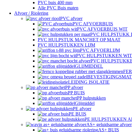
PVC buis 400 mm
Alle PVC Buis maten
Afvoer / Riolering
PVC afvoer
PVC AFVOERBUIS
PVC AFVOERBUIS WIT
PVC HULPSTUKK 
PVC HULPSTUK MANCHET OP MAAT
PVC HULPSTUKKEN LIJM
PVC AFVOERLIJM
PVC HULPSTUKKEN WIT
PVC HULPSTUKK
GLIJMIDDEL
FE
BEVESTIGINGSMAT
LEIDING ISOLATIE
PP afvoer
PP BUIS
PP hulpstukken
Glijmiddel
PE afvoer
PE BUIS
PE HULPSTUKKEN 
AS+ geluidsarme afvoer
AS+ BUIS