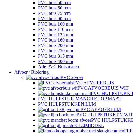
PVC buis 50 mm
PVC buis 60 mm
PVC buis 75 mm
PVC buis 90 mm
PVC buis 100 mm
PVC buis 110 mm
PVC buis 125 mm
PVC buis 160 mm
PVC buis 200 mm
PVC buis 250 mm
PVC buis 315 mm
PVC buis 400 mm
Alle PVC Buis maten
Afvoer / Riolering
PVC afvoer
PVC AFVOERBUIS
PVC AFVOERBUIS WIT
PVC HULPSTUKK 
PVC HULPSTUK MANCHET OP MAAT
PVC HULPSTUKKEN LIJM
PVC AFVOERLIJM
PVC HULPSTUKKEN WIT
PVC HULPSTUKK
GLIJMIDDEL
FE