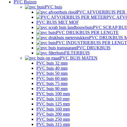
PVC Buizen
PVC buis
PVC AFVOERBUIS PER
PVC AFV
PVC BUIS MET MOF
PVC SCRAP BUI
PVC DRUKBUIS PER LENGTE
PVC DRUKBUIS 
PVC INDUSTRIEBUIS PER LENG
PVC DRUKBUIS
FILTERBUIS
PVC BUIS MATEN
PVC buis 32 mm
PVC buis 40 mm
PVC buis 50 mm
PVC buis 60 mm
PVC buis 75 mm
PVC buis 90 mm
PVC buis 100 mm
PVC buis 110 mm
PVC buis 125 mm
PVC buis 160 mm
PVC buis 200 mm
PVC buis 250 mm
PVC buis 315 mm