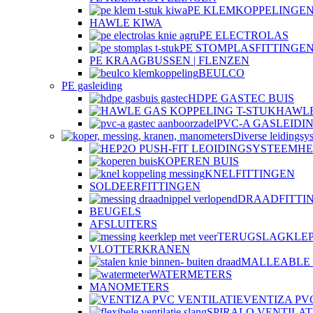
PE KLEMKOPPELINGEN
HAWLE KIWA
PE ELECTROLAS
PE STOMPLASFITTINGE
PE KRAAGBUSSEN | FLENZEN
BEULCO
PE gasleiding
HDPE GASTEC BUIS
HAWLE
PVC-A GASLEIDI
Diverse leidingsy
HE
KOPEREN BUIS
KNELFITTINGEN
SOLDEERFITTINGEN
DRAADFITTI
BEUGELS
AFSLUITERS
TERUGSLAGKLE
VLOTTERKRANEN
MALLEABLE 
WATERMETERS
MANOMETERS
VENTIZA PV
SPIRALO VENTILAT