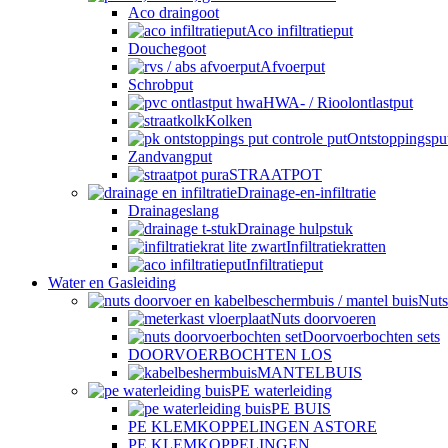
Aco draingoot
Aco infiltratieput
Douchegoot
Afvoerput
Schrobput
HWA- / Rioolontlastput
Kolken
Ontstoppingspu
Zandvangput
STRAATPOT
Drainage-en-infiltratie
Drainageslang
Drainage hulpstuk
Infiltratiekratten
Infiltratieput
Water en Gasleiding
Nuts
Nuts doorvoeren
Doorvoerbochten sets
DOORVOERBOCHTEN LOS
MANTELBUIS
PE waterleiding
PE BUIS
PE KLEMKOPPELINGEN ASTORE
PE KLEMKOPPELINGEN