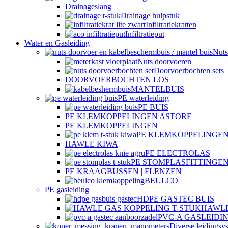
Drainageslang
Drainage hulpstuk
Infiltratiekratten
Infiltratieput
Water en Gasleiding
Nuts
Nuts doorvoeren
Doorvoerbochten sets
DOORVOERBOCHTEN LOS
MANTELBUIS
PE waterleiding
PE BUIS
PE KLEMKOPPELINGEN ASTORE
PE KLEMKOPPELINGEN
PE KLEMKOPPELINGEN
HAWLE KIWA
PE ELECTROLAS
PE STOMPLASFITTINGE
PE KRAAGBUSSEN | FLENZEN
BEULCO
PE gasleiding
HDPE GASTEC BUIS
HAWLE
PVC-A GASLEIDI
Diverse leidingsy