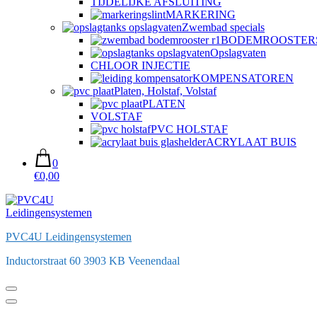
TIJDELIJKE AFSLUITING
MARKERING
Zwembad specials
BODEMROOSTER
Opslagvaten
CHLOOR INJECTIE
KOMPENSATOREN
Platen, Holstaf, Volstaf
PLATEN
VOLSTAF
PVC HOLSTAF
ACRYLAAT BUIS
0
€0,00
PVC4U Leidingensystemen
Inductorstraat 60 3903 KB Veenendaal