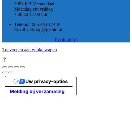
3903 KB Veenendaal
Maandag t/m vrijdag
7:00 tot 17:00 uur
Telefoon 085 483 174 9
Email verkoop@pvc4u.nl
Pvc4u.nl (c)
Toevoegen aan winkelwagen
Uw privacy-opties
Melding bij verzameling