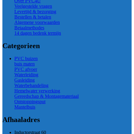
Over PVC4U
Veelgestelde vragen
Levertijd & bezorging
Bestellen & betalen
Algemene voorwaarden
Betaalmethodes
14 dagen bedenk termijn
Categorieen
PVC buizen
buis maten
PVC afvoer
Waterleiding
Gasleiding
Waterbehandeling
Hemelwater verwerking
Gereedschap & Montagemateriaal
Ontstoppingsput
Mantelbuis
Afhaaladres
Inductorstraat 60