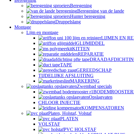
Beregening
Beregening
Beregening van de lande
Hunter beregening
Druppelslang
Montage
Lijm en montage
LIJMEN EN RE
GLIJMIDDEL
KITTEN
REPARATIE
DRAADAFDICHTI
TAPE
GEREEDSCHAP
TIJDELIJKE AFSLUITING
MARKERING
Zwembad specials
BODEMROOSTER
Opslagvaten
CHLOOR INJECTIE
KOMPENSATOREN
Platen, Holstaf, Volstaf
PLATEN
VOLSTAF
PVC HOLSTAF