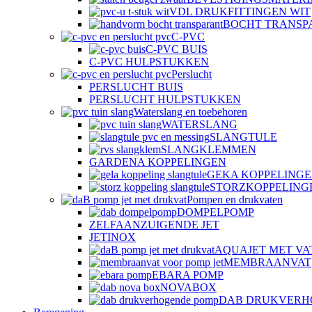
VDL DRUKFITTINGEN WIT
BOCHT TRANSP
C-PVC
C-PVC BUIS
C-PVC HULPSTUKKEN
Perslucht
PERSLUCHT BUIS
PERSLUCHT HULPSTUKKEN
Waterslang en toebehoren
WATERSLANG
SLANGTULE
SLANGKLEMMEN
GARDENA KOPPELINGEN
GEKA KOPPELING
STORZKOPPELING
Pompen en drukvaten
DOMPELPOMP
ZELFAANZUIGENDE JET
JETINOX
AQUAJET MET VA
MEMBRAANVAT
EBARA POMP
NOVABOX
DAB DRUKVERH