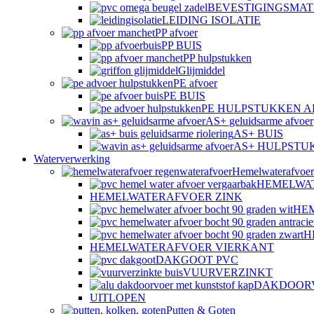
BEVESTIGINGSMAT
LEIDING ISOLATIE
PP afvoer
PP BUIS
PP hulpstukken
Glijmiddel
PE afvoer
PE BUIS
PE HULPSTUKKEN 
AS+ geluidsarme afvoer
AS+ BUIS
AS+ HULPSTU
Waterverwerking
Hemelwaterafvoer
HEMELWA
HEMELWATERAFVOER ZINK
HE
H
HEMELWATERAFVOER VIERKANT
DAKGOOT PVC
VUURVERZINKT
DAKDOOR
UITLOPEN
Putten & Goten