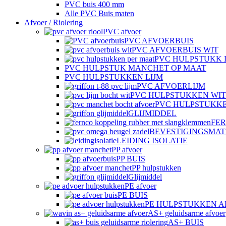
PVC buis 400 mm
Alle PVC Buis maten
Afvoer / Riolering
PVC afvoer
PVC AFVOERBUIS
PVC AFVOERBUIS WIT
PVC HULPSTUKK 
PVC HULPSTUK MANCHET OP MAAT
PVC HULPSTUKKEN LIJM
PVC AFVOERLIJM
PVC HULPSTUKKEN WIT
PVC HULPSTUKK
GLIJMIDDEL
FE
BEVESTIGINGSMAT
LEIDING ISOLATIE
PP afvoer
PP BUIS
PP hulpstukken
Glijmiddel
PE afvoer
PE BUIS
PE HULPSTUKKEN 
AS+ geluidsarme afvoer
AS+ BUIS