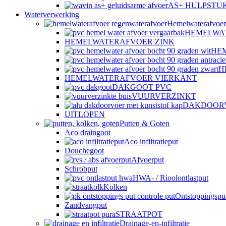
AS+ HULPSTU
Waterverwerking
Hemelwaterafvoer
HEMELWA
HEMELWATERAFVOER ZINK
HE
H
HEMELWATERAFVOER VIERKANT
DAKGOOT PVC
VUURVERZINKT
DAKDOOR
UITLOPEN
Putten & Goten
Aco draingoot
Aco infiltratieput
Douchegoot
Afvoerput
Schrobput
HWA- / Rioolontlastput
Kolken
Ontstoppingspu
Zandvangput
STRAATPOT
Drainage-en-infiltratie