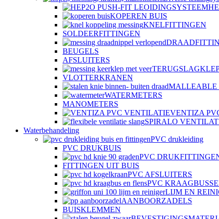
HE
KOPEREN BUIS
KNELFITTINGEN
SOLDEERFITTINGEN
DRAADFITTI
BEUGELS
AFSLUITERS
TERUGSLAGKLE
VLOTTERKRANEN
MALLEABLE 
WATERMETERS
MANOMETERS
VENTIZA PV
SPIRALO VENTILAT
Waterbehandeling
PVC drukleiding
PVC DRUKBUIS
PVC DRUKFITTINGE
FITTINGEN UIT BUIS
PVC AFSLUITERS
PVC KRAAGBUSSE
LIJM EN REIN
AANBOORZADELS
BUISKLEMMEN
BEVESTIGINGSMATER