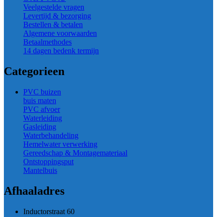
Veelgestelde vragen
Levertijd & bezorging
Bestellen & betalen
Algemene voorwaarden
Betaalmethodes
14 dagen bedenk termijn
Categorieen
PVC buizen
buis maten
PVC afvoer
Waterleiding
Gasleiding
Waterbehandeling
Hemelwater verwerking
Gereedschap & Montagemateriaal
Ontstoppingsput
Mantelbuis
Afhaaladres
Inductorstraat 60