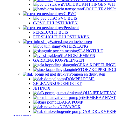
VDL DRUKFITTINGEN WIT
BOCHT TRANSP
C-PVC
C-PVC BUIS
C-PVC HULPSTUKKEN
Perslucht
PERSLUCHT BUIS
PERSLUCHT HULPSTUKKEN
Waterslang en toebehoren
WATERSLANG
SLANGTULE
SLANGKLEMMEN
GARDENA KOPPELINGEN
GEKA KOPPELING
STORZKOPPELING
Pompen en drukvaten
DOMPELPOMP
ZELFAANZUIGENDE JET
JETINOX
AQUAJET MET VA
MEMBRAANVAT
EBARA POMP
NOVABOX
DAB DRUKVERH