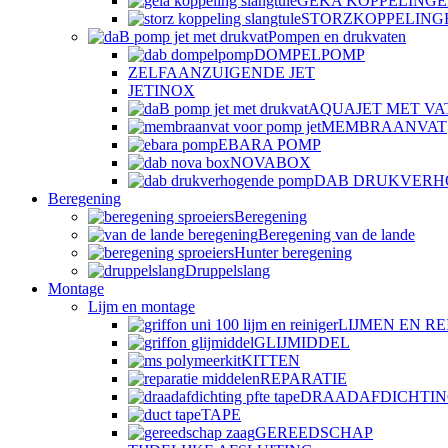
GEKA KOPPELING
STORZKOPPELING
Pompen en drukvaten
DOMPELPOMP
ZELFAANZUIGENDE JET
JETINOX
AQUAJET MET VA
MEMBRAANVAT
EBARA POMP
NOVABOX
DAB DRUKVERH
Beregening
Beregening
Beregening van de lande
Hunter beregening
Druppelslang
Montage
Lijm en montage
LIJMEN EN RE
GLIJMIDDEL
KITTEN
REPARATIE
DRAADAFDICHTI
TAPE
GEREEDSCHAP