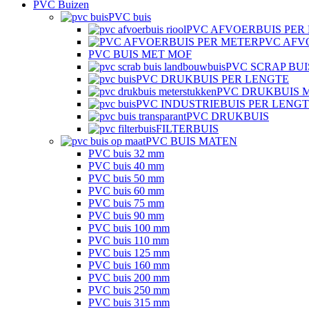
PVC Buizen
PVC buis
PVC AFVOERBUIS PER
PVC AFV
PVC BUIS MET MOF
PVC SCRAP BUI
PVC DRUKBUIS PER LENGTE
PVC DRUKBUIS 
PVC INDUSTRIEBUIS PER LENG
PVC DRUKBUIS
FILTERBUIS
PVC BUIS MATEN
PVC buis 32 mm
PVC buis 40 mm
PVC buis 50 mm
PVC buis 60 mm
PVC buis 75 mm
PVC buis 90 mm
PVC buis 100 mm
PVC buis 110 mm
PVC buis 125 mm
PVC buis 160 mm
PVC buis 200 mm
PVC buis 250 mm
PVC buis 315 mm