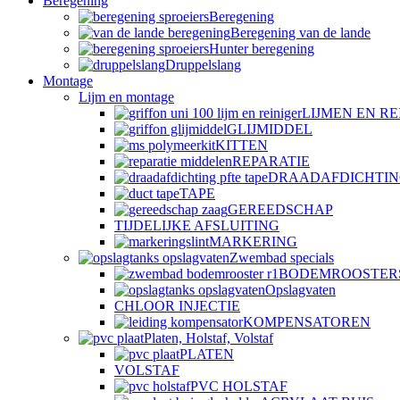
Beregening
Beregening
Beregening van de lande
Hunter beregening
Druppelslang
Montage
Lijm en montage
LIJMEN EN RE
GLIJMIDDEL
KITTEN
REPARATIE
DRAADAFDICHTI
TAPE
GEREEDSCHAP
TIJDELIJKE AFSLUITING
MARKERING
Zwembad specials
BODEMROOSTER
Opslagvaten
CHLOOR INJECTIE
KOMPENSATOREN
Platen, Holstaf, Volstaf
PLATEN
VOLSTAF
PVC HOLSTAF