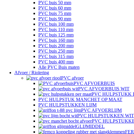
PVC buis 50 mm
PVC buis 60 mm
PVC buis 75 mm
PVC buis 90 mm
PVC buis 100 mm
PVC buis 110 mm
PVC buis 125 mm
PVC buis 160 mm
PVC buis 200 mm
PVC buis 250 mm
PVC buis 315 mm
PVC buis 400 mm
Alle PVC Buis maten
Afvoer / Riolering
PVC afvoer
PVC AFVOERBUIS
PVC AFVOERBUIS WIT
PVC HULPSTUKK 
PVC HULPSTUK MANCHET OP MAAT
PVC HULPSTUKKEN LIJM
PVC AFVOERLIJM
PVC HULPSTUKKEN WIT
PVC HULPSTUKK
GLIJMIDDEL
FE