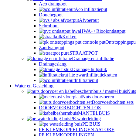
Aco draingoot
Aco infiltratieput
Douchegoot
Afvoerput
Schrobput
HWA- / Rioolontlastput
Kolken
Ontstoppingspu
Zandvangput
STRAATPOT
Drainage-en-infiltratie
Drainageslang
Drainage hulpstuk
Infiltratiekratten
Infiltratieput
Water en Gasleiding
Nuts
Nuts doorvoeren
Doorvoerbochten sets
DOORVOERBOCHTEN LOS
MANTELBUIS
PE waterleiding
PE BUIS
PE KLEMKOPPELINGEN ASTORE
PE KLEMKOPPELINGEN