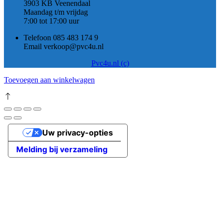
3903 KB Veenendaal
Maandag t/m vrijdag
7:00 tot 17:00 uur
Telefoon 085 483 174 9
Email verkoop@pvc4u.nl
Pvc4u.nl (c)
Toevoegen aan winkelwagen
Uw privacy-opties
Melding bij verzameling