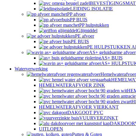
BEVESTIGINGSMAT
LEIDING ISOLATIE
PP afvoer
PP BUIS
PP hulpstukken
Glijmiddel
PE afvoer
PE BUIS
PE HULPSTUKKEN 
AS+ geluidsarme afvoer
AS+ BUIS
AS+ HULPSTU
Waterverwerking
Hemelwaterafvoer
HEMELWA
HEMELWATERAFVOER ZINK
HE
H
HEMELWATERAFVOER VIERKANT
DAKGOOT PVC
VUURVERZINKT
DAKDOOR
UITLOPEN
Putten & Goten