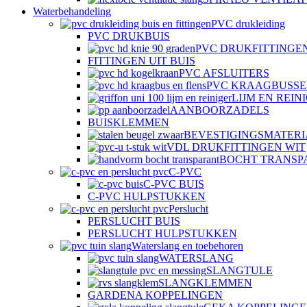
Waterbehandeling
PVC drukleiding
PVC DRUKBUIS
PVC DRUKFITTINGE
FITTINGEN UIT BUIS
PVC AFSLUITERS
PVC KRAAGBUSSE
LIJM EN REIN
AANBOORZADELS
BUISKLEMMEN
BEVESTIGINGSMATER
VDL DRUKFITTINGEN WIT
BOCHT TRANSP
C-PVC
C-PVC BUIS
C-PVC HULPSTUKKEN
Perslucht
PERSLUCHT BUIS
PERSLUCHT HULPSTUKKEN
Waterslang en toebehoren
WATERSLANG
SLANGTULE
SLANGKLEMMEN
GARDENA KOPPELINGEN