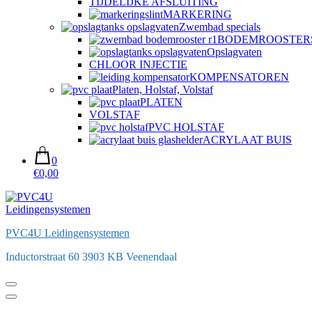
TIJDELIJKE AFSLUITING
MARKERING
Zwembad specials
BODEMROOSTER
Opslagvaten
CHLOOR INJECTIE
KOMPENSATOREN
Platen, Holstaf, Volstaf
PLATEN
VOLSTAF
PVC HOLSTAF
ACRYLAAT BUIS
0
€0,00
PVC4U Leidingensystemen
Inductorstraat 60 3903 KB Veenendaal