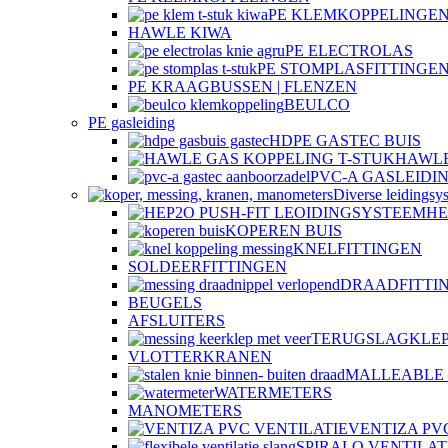
PE KLEMKOPPELINGEN
HAWLE KIWA
PE ELECTROLAS
PE STOMPLASFITTINGE
PE KRAAGBUSSEN | FLENZEN
BEULCO
PE gasleiding
HDPE GASTEC BUIS
HAWLE
PVC-A GASLEIDI
Diverse leidingsy
HE
KOPEREN BUIS
KNELFITTINGEN
SOLDEERFITTINGEN
DRAADFITTI
BEUGELS
AFSLUITERS
TERUGSLAGKLE
VLOTTERKRANEN
MALLEABLE 
WATERMETERS
MANOMETERS
VENTIZA PV
SPIRALO VENTILAT