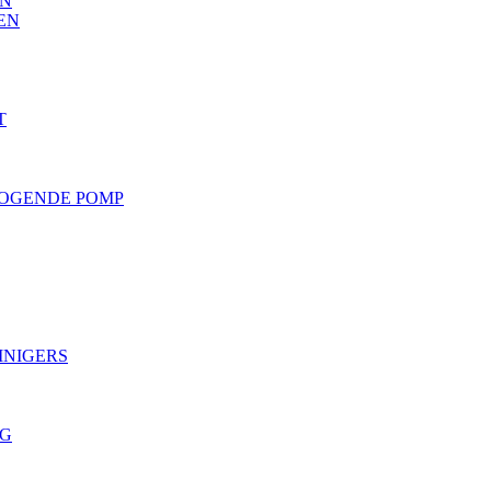
EN
EN
T
OGENDE POMP
INIGERS
NG