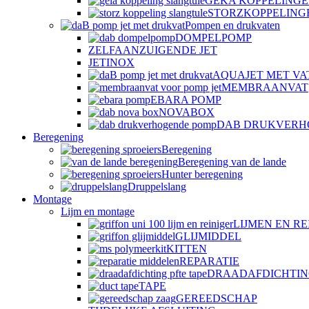
GEKA KOPPELING
STORZKOPPELING
Pompen en drukvaten
DOMPELPOMP
ZELFAANZUIGENDE JET
JETINOX
AQUAJET MET VA
MEMBRAANVAT
EBARA POMP
NOVABOX
DAB DRUKVERH
Beregening
Beregening
Beregening van de lande
Hunter beregening
Druppelslang
Montage
Lijm en montage
LIJMEN EN RE
GLIJMIDDEL
KITTEN
REPARATIE
DRAADAFDICHTI
TAPE
GEREEDSCHAP