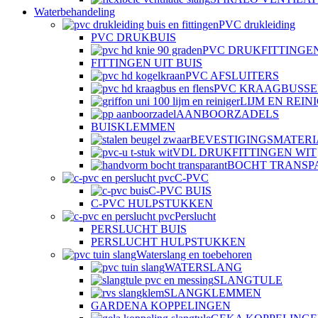
Waterbehandeling
PVC drukleiding
PVC DRUKBUIS
PVC DRUKFITTINGE
FITTINGEN UIT BUIS
PVC AFSLUITERS
PVC KRAAGBUSSE
LIJM EN REIN
AANBOORZADELS
BUISKLEMMEN
BEVESTIGINGSMATER
VDL DRUKFITTINGEN WIT
BOCHT TRANSP
C-PVC
C-PVC BUIS
C-PVC HULPSTUKKEN
Perslucht
PERSLUCHT BUIS
PERSLUCHT HULPSTUKKEN
Waterslang en toebehoren
WATERSLANG
SLANGTULE
SLANGKLEMMEN
GARDENA KOPPELINGEN