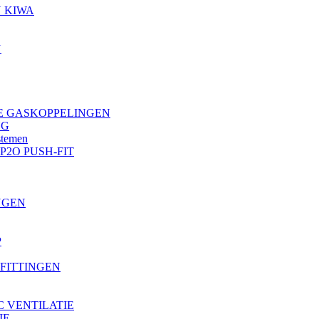
 KIWA
N
 GASKOPPELINGEN
NG
stemen
P2O PUSH-FIT
NGEN
P
FITTINGEN
C VENTILATIE
IE