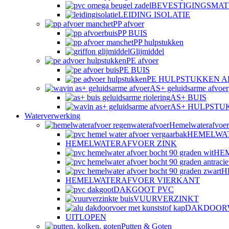
BEVESTIGINGSMAT
LEIDING ISOLATIE
PP afvoer
PP BUIS
PP hulpstukken
Glijmiddel
PE afvoer
PE BUIS
PE HULPSTUKKEN 
AS+ geluidsarme afvoer
AS+ BUIS
AS+ HULPSTU
Waterverwerking
Hemelwaterafvoer
HEMELWA
HEMELWATERAFVOER ZINK
HE
H
HEMELWATERAFVOER VIERKANT
DAKGOOT PVC
VUURVERZINKT
DAKDOOR
UITLOPEN
Putten & Goten