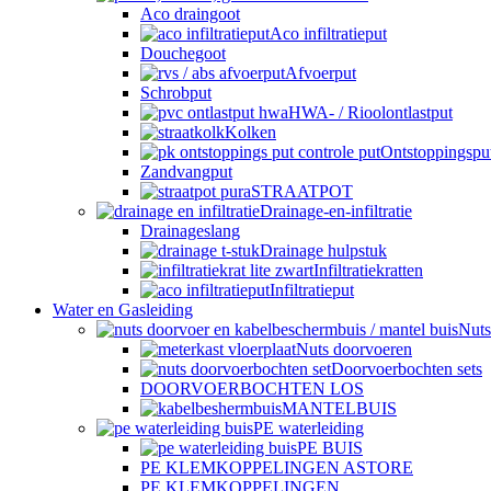
Aco draingoot
Aco infiltratieput
Douchegoot
Afvoerput
Schrobput
HWA- / Rioolontlastput
Kolken
Ontstoppingspu
Zandvangput
STRAATPOT
Drainage-en-infiltratie
Drainageslang
Drainage hulpstuk
Infiltratiekratten
Infiltratieput
Water en Gasleiding
Nuts
Nuts doorvoeren
Doorvoerbochten sets
DOORVOERBOCHTEN LOS
MANTELBUIS
PE waterleiding
PE BUIS
PE KLEMKOPPELINGEN ASTORE
PE KLEMKOPPELINGEN