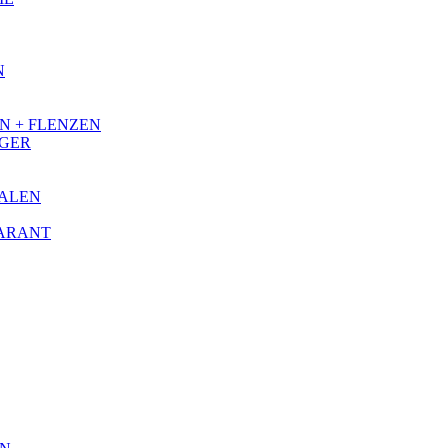
N
N + FLENZEN
IGER
IALEN
ARANT