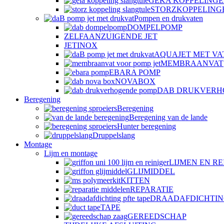
GEKA KOPPELING
STORZKOPPELING
Pompen en drukvaten
DOMPELPOMP
ZELFAANZUIGENDE JET
JETINOX
AQUAJET MET VA
MEMBRAANVAT
EBARA POMP
NOVABOX
DAB DRUKVERH
Beregening
Beregening
Beregening van de lande
Hunter beregening
Druppelslang
Montage
Lijm en montage
LIJMEN EN RE
GLIJMIDDEL
KITTEN
REPARATIE
DRAADAFDICHTI
TAPE
GEREEDSCHAP