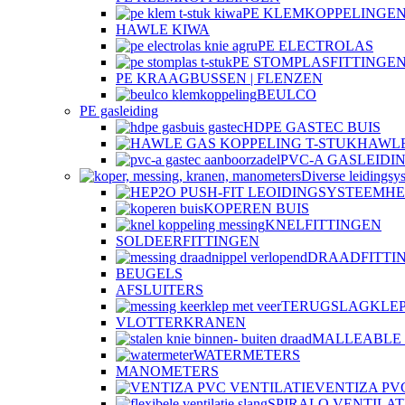
PE KLEMKOPPELINGEN
HAWLE KIWA
PE ELECTROLAS
PE STOMPLASFITTINGE
PE KRAAGBUSSEN | FLENZEN
BEULCO
PE gasleiding
HDPE GASTEC BUIS
HAWLE
PVC-A GASLEIDI
Diverse leidingsy
HE
KOPEREN BUIS
KNELFITTINGEN
SOLDEERFITTINGEN
DRAADFITTI
BEUGELS
AFSLUITERS
TERUGSLAGKLE
VLOTTERKRANEN
MALLEABLE 
WATERMETERS
MANOMETERS
VENTIZA PV
SPIRALO VENTILAT