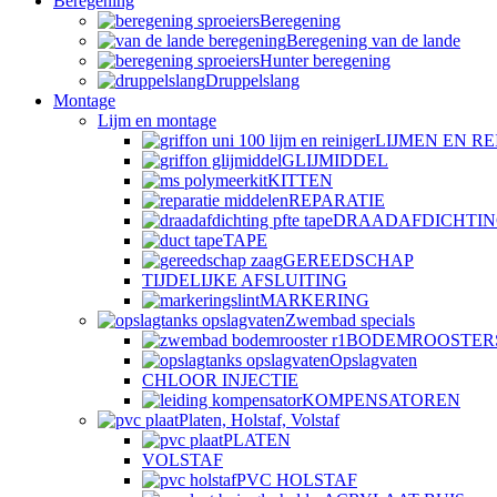
Beregening
Beregening
Beregening van de lande
Hunter beregening
Druppelslang
Montage
Lijm en montage
LIJMEN EN RE
GLIJMIDDEL
KITTEN
REPARATIE
DRAADAFDICHTI
TAPE
GEREEDSCHAP
TIJDELIJKE AFSLUITING
MARKERING
Zwembad specials
BODEMROOSTER
Opslagvaten
CHLOOR INJECTIE
KOMPENSATOREN
Platen, Holstaf, Volstaf
PLATEN
VOLSTAF
PVC HOLSTAF