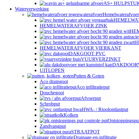
AS+ HULPSTU
Waterverwerking
Hemelwaterafvoer
HEMELWA
HEMELWATERAFVOER ZINK
HE
H
HEMELWATERAFVOER VIERKANT
DAKGOOT PVC
VUURVERZINKT
DAKDOOR
UITLOPEN
Putten & Goten
Aco draingoot
Aco infiltratieput
Douchegoot
Afvoerput
Schrobput
HWA- / Rioolontlastput
Kolken
Ontstoppingspu
Zandvangput
STRAATPOT
Drainage-en-infiltratie