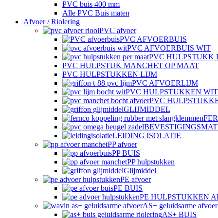
PVC buis 400 mm
Alle PVC Buis maten
Afvoer / Riolering
PVC afvoer
PVC AFVOERBUIS
PVC AFVOERBUIS WIT
PVC HULPSTUKK 
PVC HULPSTUK MANCHET OP MAAT
PVC HULPSTUKKEN LIJM
PVC AFVOERLIJM
PVC HULPSTUKKEN WIT
PVC HULPSTUKK
GLIJMIDDEL
FE
BEVESTIGINGSMAT
LEIDING ISOLATIE
PP afvoer
PP BUIS
PP hulpstukken
Glijmiddel
PE afvoer
PE BUIS
PE HULPSTUKKEN 
AS+ geluidsarme afvoer
AS+ BUIS