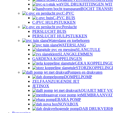
VDL DRUKFITTINGEN WIT
BOCHT TRANSP
C-PVC
C-PVC BUIS
C-PVC HULPSTUKKEN
Perslucht
PERSLUCHT BUIS
PERSLUCHT HULPSTUKKEN
Waterslang en toebehoren
WATERSLANG
SLANGTULE
SLANGKLEMMEN
GARDENA KOPPELINGEN
GEKA KOPPELING
STORZKOPPELING
Pompen en drukvaten
DOMPELPOMP
ZELFAANZUIGENDE JET
JETINOX
AQUAJET MET VA
MEMBRAANVAT
EBARA POMP
NOVABOX
DAB DRUKVERH