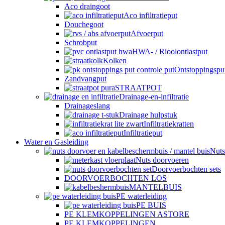
Aco draingoot
Aco infiltratieput
Douchegoot
Afvoerput
Schrobput
HWA- / Rioolontlastput
Kolken
Ontstoppingspu
Zandvangput
STRAATPOT
Drainage-en-infiltratie
Drainageslang
Drainage hulpstuk
Infiltratiekratten
Infiltratieput
Water en Gasleiding
Nuts
Nuts doorvoeren
Doorvoerbochten sets
DOORVOERBOCHTEN LOS
MANTELBUIS
PE waterleiding
PE BUIS
PE KLEMKOPPELINGEN ASTORE
PE KLEMKOPPELINGEN