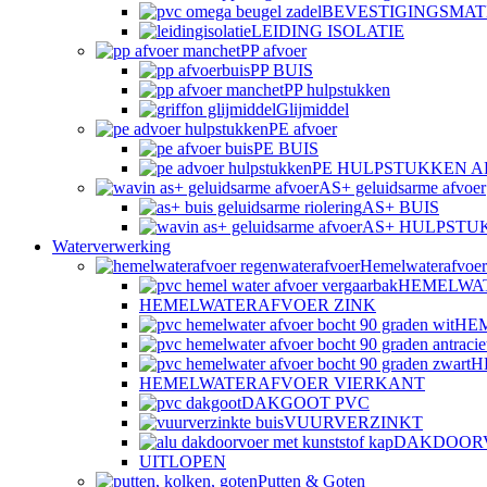
BEVESTIGINGSMAT
LEIDING ISOLATIE
PP afvoer
PP BUIS
PP hulpstukken
Glijmiddel
PE afvoer
PE BUIS
PE HULPSTUKKEN 
AS+ geluidsarme afvoer
AS+ BUIS
AS+ HULPSTU
Waterverwerking
Hemelwaterafvoer
HEMELWA
HEMELWATERAFVOER ZINK
HE
H
HEMELWATERAFVOER VIERKANT
DAKGOOT PVC
VUURVERZINKT
DAKDOOR
UITLOPEN
Putten & Goten