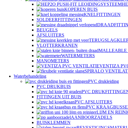
HE
KOPEREN BUIS
KNELFITTINGEN
SOLDEERFITTINGEN
DRAADFITTI
BEUGELS
AFSLUITERS
TERUGSLAGKLE
VLOTTERKRANEN
MALLEABLE 
WATERMETERS
MANOMETERS
VENTIZA PV
SPIRALO VENTILAT
Waterbehandeling
PVC drukleiding
PVC DRUKBUIS
PVC DRUKFITTINGE
FITTINGEN UIT BUIS
PVC AFSLUITERS
PVC KRAAGBUSSE
LIJM EN REIN
AANBOORZADELS
BUISKLEMMEN
BEVESTIGINGSMATER