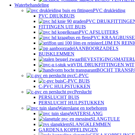
Waterbehandeling
PVC drukleiding
PVC DRUKBUIS
PVC DRUKFITTINGE
FITTINGEN UIT BUIS
PVC AFSLUITERS
PVC KRAAGBUSSE
LIJM EN REIN
AANBOORZADELS
BUISKLEMMEN
BEVESTIGINGSMATER
VDL DRUKFITTINGEN WIT
BOCHT TRANSP
C-PVC
C-PVC BUIS
C-PVC HULPSTUKKEN
Perslucht
PERSLUCHT BUIS
PERSLUCHT HULPSTUKKEN
Waterslang en toebehoren
WATERSLANG
SLANGTULE
SLANGKLEMMEN
GARDENA KOPPELINGEN