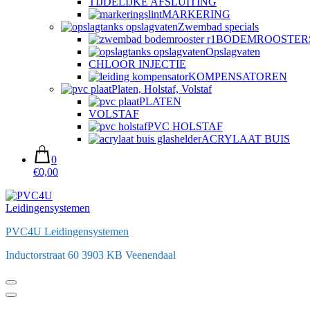
TIJDELIJKE AFSLUITING
MARKERING
Zwembad specials
BODEMROOSTER
Opslagvaten
CHLOOR INJECTIE
KOMPENSATOREN
Platen, Holstaf, Volstaf
PLATEN
VOLSTAF
PVC HOLSTAF
ACRYLAAT BUIS
0
€0,00
PVC4U Leidingensystemen
Inductorstraat 60 3903 KB Veenendaal