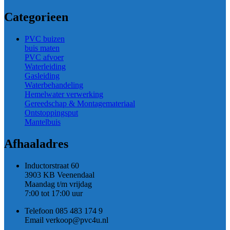
Categorieen
PVC buizen
buis maten
PVC afvoer
Waterleiding
Gasleiding
Waterbehandeling
Hemelwater verwerking
Gereedschap & Montagemateriaal
Ontstoppingsput
Mantelbuis
Afhaaladres
Inductorstraat 60
3903 KB Veenendaal
Maandag t/m vrijdag
7:00 tot 17:00 uur
Telefoon 085 483 174 9
Email verkoop@pvc4u.nl