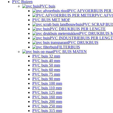
PVC Buizen
PVC buis
PVC AFVOERBUIS PER
PVC AFV
PVC BUIS MET MOF
PVC SCRAP BUI
PVC DRUKBUIS PER LENGTE
PVC DRUKBUIS 
PVC INDUSTRIEBUIS PER LENG
PVC DRUKBUIS
FILTERBUIS
PVC BUIS MATEN
PVC buis 32 mm
PVC buis 40 mm
PVC buis 50 mm
PVC buis 60 mm
PVC buis 75 mm
PVC buis 90 mm
PVC buis 100 mm
PVC buis 110 mm
PVC buis 125 mm
PVC buis 160 mm
PVC buis 200 mm
PVC buis 250 mm
PVC buis 315 mm