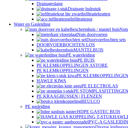
Drainageslang
Drainage hulpstuk
Infiltratiekratten
Infiltratieput
Water en Gasleiding
Nuts
Nuts doorvoeren
Doorvoerbochten sets
DOORVOERBOCHTEN LOS
MANTELBUIS
PE waterleiding
PE BUIS
PE KLEMKOPPELINGEN ASTORE
PE KLEMKOPPELINGEN
PE KLEMKOPPELINGEN
HAWLE KIWA
PE ELECTROLAS
PE STOMPLASFITTINGE
PE KRAAGBUSSEN | FLENZEN
BEULCO
PE gasleiding
HDPE GASTEC BUIS
HAWLE
PVC-A GASLEIDI
Diverse leidingsy