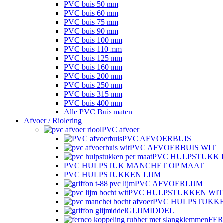
PVC buis 50 mm
PVC buis 60 mm
PVC buis 75 mm
PVC buis 90 mm
PVC buis 100 mm
PVC buis 110 mm
PVC buis 125 mm
PVC buis 160 mm
PVC buis 200 mm
PVC buis 250 mm
PVC buis 315 mm
PVC buis 400 mm
Alle PVC Buis maten
Afvoer / Riolering
PVC afvoer
PVC AFVOERBUIS
PVC AFVOERBUIS WIT
PVC HULPSTUKK 
PVC HULPSTUK MANCHET OP MAAT
PVC HULPSTUKKEN LIJM
PVC AFVOERLIJM
PVC HULPSTUKKEN WIT
PVC HULPSTUKK
GLIJMIDDEL
FE