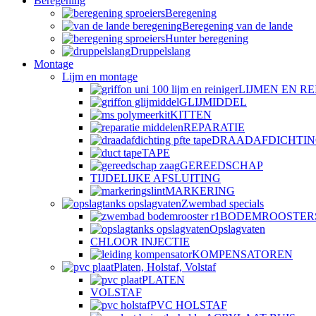
Beregening
Beregening
Beregening van de lande
Hunter beregening
Druppelslang
Montage
Lijm en montage
LIJMEN EN RE
GLIJMIDDEL
KITTEN
REPARATIE
DRAADAFDICHTI
TAPE
GEREEDSCHAP
TIJDELIJKE AFSLUITING
MARKERING
Zwembad specials
BODEMROOSTER
Opslagvaten
CHLOOR INJECTIE
KOMPENSATOREN
Platen, Holstaf, Volstaf
PLATEN
VOLSTAF
PVC HOLSTAF