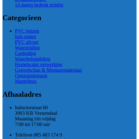
14 dagen bedenk termijn
Categorieen
PVC buizen
buis maten
PVC afvoer
Waterleiding
Gasleiding
Waterbehandeling
Hemelwater verwerking
Gereedschap & Montagemateriaal
Ontstoppingsput
Mantelbuis
Afhaaladres
Inductorstraat 60
3903 KB Veenendaal
Maandag t/m vrijdag
7:00 tot 17:00 uur
Telefoon 085 483 174 9