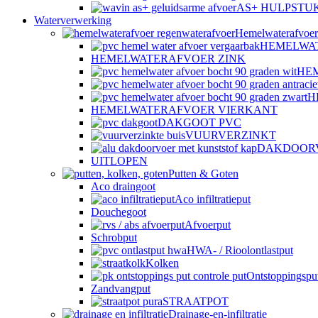
AS+ HULPSTU
Waterverwerking
Hemelwaterafvoer
HEMELWA
HEMELWATERAFVOER ZINK
HE
H
HEMELWATERAFVOER VIERKANT
DAKGOOT PVC
VUURVERZINKT
DAKDOOR
UITLOPEN
Putten & Goten
Aco draingoot
Aco infiltratieput
Douchegoot
Afvoerput
Schrobput
HWA- / Rioolontlastput
Kolken
Ontstoppingspu
Zandvangput
STRAATPOT
Drainage-en-infiltratie