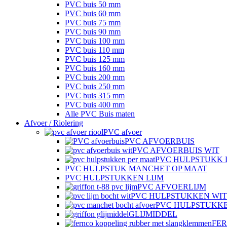
PVC buis 50 mm
PVC buis 60 mm
PVC buis 75 mm
PVC buis 90 mm
PVC buis 100 mm
PVC buis 110 mm
PVC buis 125 mm
PVC buis 160 mm
PVC buis 200 mm
PVC buis 250 mm
PVC buis 315 mm
PVC buis 400 mm
Alle PVC Buis maten
Afvoer / Riolering
PVC afvoer
PVC AFVOERBUIS
PVC AFVOERBUIS WIT
PVC HULPSTUKK 
PVC HULPSTUK MANCHET OP MAAT
PVC HULPSTUKKEN LIJM
PVC AFVOERLIJM
PVC HULPSTUKKEN WIT
PVC HULPSTUKK
GLIJMIDDEL
FE