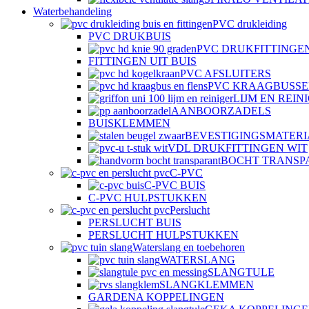
Waterbehandeling
PVC drukleiding
PVC DRUKBUIS
PVC DRUKFITTINGE
FITTINGEN UIT BUIS
PVC AFSLUITERS
PVC KRAAGBUSSE
LIJM EN REIN
AANBOORZADELS
BUISKLEMMEN
BEVESTIGINGSMATER
VDL DRUKFITTINGEN WIT
BOCHT TRANSP
C-PVC
C-PVC BUIS
C-PVC HULPSTUKKEN
Perslucht
PERSLUCHT BUIS
PERSLUCHT HULPSTUKKEN
Waterslang en toebehoren
WATERSLANG
SLANGTULE
SLANGKLEMMEN
GARDENA KOPPELINGEN