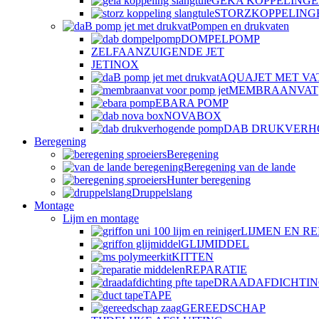
GEKA KOPPELING
STORZKOPPELING
Pompen en drukvaten
DOMPELPOMP
ZELFAANZUIGENDE JET
JETINOX
AQUAJET MET VA
MEMBRAANVAT
EBARA POMP
NOVABOX
DAB DRUKVERH
Beregening
Beregening
Beregening van de lande
Hunter beregening
Druppelslang
Montage
Lijm en montage
LIJMEN EN RE
GLIJMIDDEL
KITTEN
REPARATIE
DRAADAFDICHTI
TAPE
GEREEDSCHAP