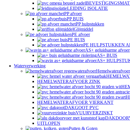
BEVESTIGINGSMAT
LEIDING ISOLATIE
PP afvoer
PP BUIS
PP hulpstukken
Glijmiddel
PE afvoer
PE BUIS
PE HULPSTUKKEN 
AS+ geluidsarme afvoer
AS+ BUIS
AS+ HULPSTU
Waterverwerking
Hemelwaterafvoer
HEMELWA
HEMELWATERAFVOER ZINK
HE
H
HEMELWATERAFVOER VIERKANT
DAKGOOT PVC
VUURVERZINKT
DAKDOOR
UITLOPEN
Putten & Goten