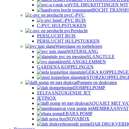
VDL DRUKFITTINGEN WIT
BOCHT TRANSP
C-PVC
C-PVC BUIS
C-PVC HULPSTUKKEN
Perslucht
PERSLUCHT BUIS
PERSLUCHT HULPSTUKKEN
Waterslang en toebehoren
WATERSLANG
SLANGTULE
SLANGKLEMMEN
GARDENA KOPPELINGEN
GEKA KOPPELING
STORZKOPPELING
Pompen en drukvaten
DOMPELPOMP
ZELFAANZUIGENDE JET
JETINOX
AQUAJET MET VA
MEMBRAANVAT
EBARA POMP
NOVABOX
DAB DRUKVERH