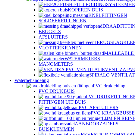
HE
KOPEREN BUIS
KNELFITTINGEN
SOLDEERFITTINGEN
DRAADFITTI
BEUGELS
AFSLUITERS
TERUGSLAGKLE
VLOTTERKRANEN
MALLEABLE 
WATERMETERS
MANOMETERS
VENTIZA PV
SPIRALO VENTILAT
Waterbehandeling
PVC drukleiding
PVC DRUKBUIS
PVC DRUKFITTINGE
FITTINGEN UIT BUIS
PVC AFSLUITERS
PVC KRAAGBUSSE
LIJM EN REIN
AANBOORZADELS
BUISKLEMMEN
BEVESTIGINGSMATER