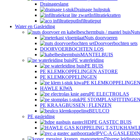
Drainageslang
Drainage hulpstuk
Infiltratiekratten
Infiltratieput
Water en Gasleiding
Nuts
Nuts doorvoeren
Doorvoerbochten sets
DOORVOERBOCHTEN LOS
MANTELBUIS
PE waterleiding
PE BUIS
PE KLEMKOPPELINGEN ASTORE
PE KLEMKOPPELINGEN
PE KLEMKOPPELINGEN
HAWLE KIWA
PE ELECTROLAS
PE STOMPLASFITTINGE
PE KRAAGBUSSEN | FLENZEN
BEULCO
PE gasleiding
HDPE GASTEC BUIS
HAWLE
PVC-A GASLEIDI
Diverse leidingsy