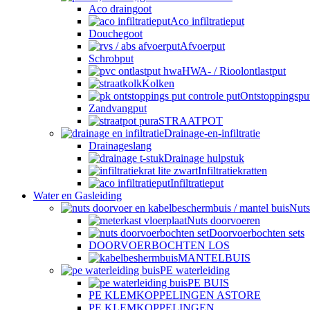
Aco draingoot
Aco infiltratieput
Douchegoot
Afvoerput
Schrobput
HWA- / Rioolontlastput
Kolken
Ontstoppingspu
Zandvangput
STRAATPOT
Drainage-en-infiltratie
Drainageslang
Drainage hulpstuk
Infiltratiekratten
Infiltratieput
Water en Gasleiding
Nuts
Nuts doorvoeren
Doorvoerbochten sets
DOORVOERBOCHTEN LOS
MANTELBUIS
PE waterleiding
PE BUIS
PE KLEMKOPPELINGEN ASTORE
PE KLEMKOPPELINGEN