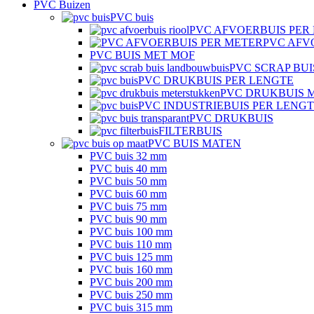
PVC Buizen
PVC buis
PVC AFVOERBUIS PER
PVC AFV
PVC BUIS MET MOF
PVC SCRAP BUI
PVC DRUKBUIS PER LENGTE
PVC DRUKBUIS 
PVC INDUSTRIEBUIS PER LENG
PVC DRUKBUIS
FILTERBUIS
PVC BUIS MATEN
PVC buis 32 mm
PVC buis 40 mm
PVC buis 50 mm
PVC buis 60 mm
PVC buis 75 mm
PVC buis 90 mm
PVC buis 100 mm
PVC buis 110 mm
PVC buis 125 mm
PVC buis 160 mm
PVC buis 200 mm
PVC buis 250 mm
PVC buis 315 mm