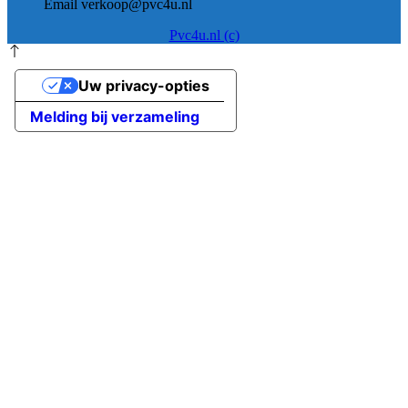
Email verkoop@pvc4u.nl
Pvc4u.nl (c)
Uw privacy-opties
Melding bij verzameling