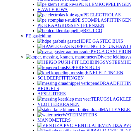
PE KLEMKOPPELINGEN
HAWLE KIWA
PE ELECTROLAS
PE STOMPLASFITTINGE
PE KRAAGBUSSEN | FLENZEN
BEULCO
PE gasleiding
HDPE GASTEC BUIS
HAWLE
PVC-A GASLEIDI
Diverse leidingsy
HE
KOPEREN BUIS
KNELFITTINGEN
SOLDEERFITTINGEN
DRAADFITTI
BEUGELS
AFSLUITERS
TERUGSLAGKLE
VLOTTERKRANEN
MALLEABLE 
WATERMETERS
MANOMETERS
VENTIZA PV
SPIRALO VENTILAT