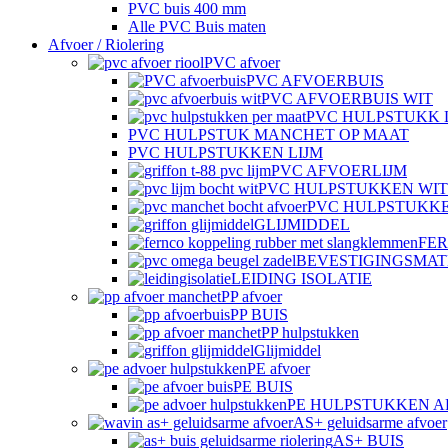
PVC buis 400 mm
Alle PVC Buis maten
Afvoer / Riolering
PVC afvoer
PVC AFVOERBUIS
PVC AFVOERBUIS WIT
PVC HULPSTUKK 
PVC HULPSTUK MANCHET OP MAAT
PVC HULPSTUKKEN LIJM
PVC AFVOERLIJM
PVC HULPSTUKKEN WIT
PVC HULPSTUKK
GLIJMIDDEL
FE
BEVESTIGINGSMAT
LEIDING ISOLATIE
PP afvoer
PP BUIS
PP hulpstukken
Glijmiddel
PE afvoer
PE BUIS
PE HULPSTUKKEN 
AS+ geluidsarme afvoer
AS+ BUIS