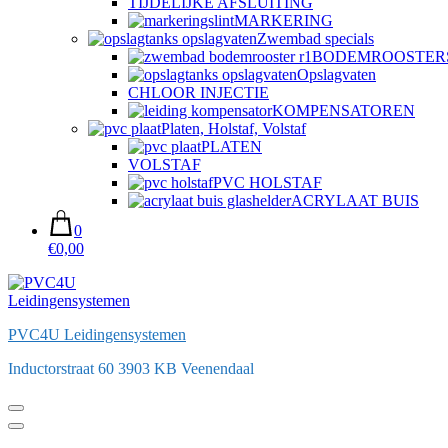
TIJDELIJKE AFSLUITING
MARKERING
Zwembad specials
BODEMROOSTER
Opslagvaten
CHLOOR INJECTIE
KOMPENSATOREN
Platen, Holstaf, Volstaf
PLATEN
VOLSTAF
PVC HOLSTAF
ACRYLAAT BUIS
0
€0,00
PVC4U Leidingensystemen
Inductorstraat 60 3903 KB Veenendaal